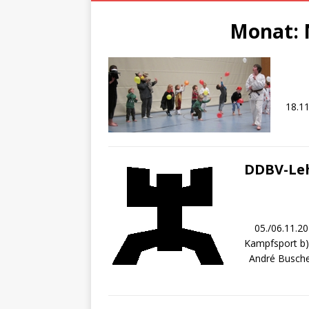
Monat:
18.11
DDBV-Leh
05./06.11.2
Kampfsport b) 
André Busche